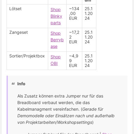
Lötset
~134
25.1
Shop
,00
1.20
Blinky
EUR
24
parts
Zangeset
~17,2
25.1
Shop
2
1.20
Berryb
EUR
24
ase
Sortier/Projektbox
~4,9
25.1
Shop
9
1.20
OBI
EUR
24
Info
Als Zusatz können extra Jumper nur für das
Breadboard verbaut werden, die das
Kabelmanagment vereinfachen. (
Gerade für
Demomodelle oder Einsätzen nach und außerhalb
von Projektarbeiten/Workshopsettings
)