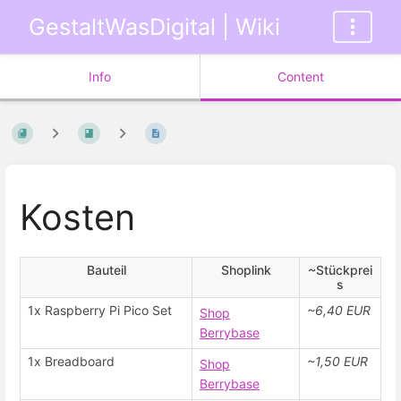
GestaltWasDigital | Wiki
Info
Content
Kosten
Bauteil
Shoplink
~Stückprei
s
1x Raspberry Pi Pico Set
~6,40 EUR
Shop
Berrybase
1x Breadboard
~1,50 EUR
Shop
Berrybase